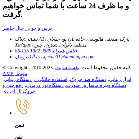
و ما ظرف 24 ساعت با شما تماس خواهیم
گرفت.
پرس و جو در حال حاضر
نشانی:
پلاک A1، پارک صنعتی هائوسی، جاده نان پو، خیابان
Xin'qiao، منطقه بائوآن، شنژن، چین.
9589 1082 135-86+
تلفن همراه:
sale01@kemengya.com
پست الکترونیک:
-
© Copyright - 2010-2023: کلیه حقوق محفوظ است.
نقشه سایت
AMP موبایل
ابزار زیبایی
,
دستگاه ضد چروک
,
استفاده خانگی از دستگاه زیبایی
,
دستگاه ویبره ماساژور صورت
,
دستگاه نور درمانی
,
رفع چین و
,
چروک ال ای دی
تلفن
تلفن