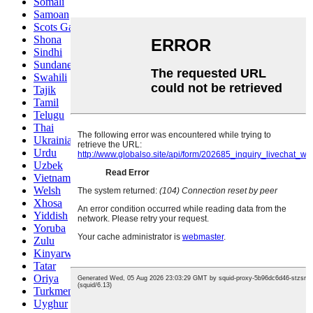
Somali
Samoan
Scots Gaelic
Shona
Sindhi
Sundanese
Swahili
Tajik
Tamil
Telugu
Thai
Ukrainian
Urdu
Uzbek
Vietnamese
Welsh
Xhosa
Yiddish
Yoruba
Zulu
Kinyarwanda
Tatar
Oriya
Turkmen
Uyghur