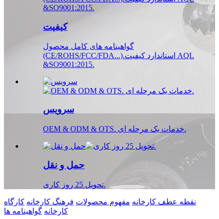
کیفیت
گواهینامه های کامل محصول
(CE/ROHS/FCC/FDA...).استاندارد کیفیت AQL
&SO9001:2015.
سرویس
OEM & ODM & OTS. خدمات یک مرحله ای.
حمل و نقل
تحویل 25 روز کاری.
نقطه عطف کارخانه
مفهوم محصولات
فرهنگ کارخانه
کارگاه
کارخانه
گواهینامه ها