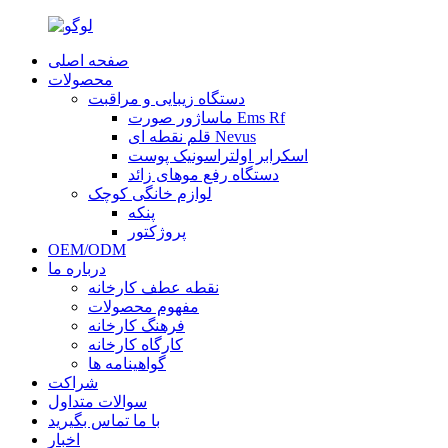
صفحه اصلی
محصولات
دستگاه زیبایی و مراقبت
ماساژور صورت Ems Rf
قلم نقطه ای Nevus
اسکرابر اولتراسونیک پوست
دستگاه رفع موهای زائد
لوازم خانگی کوچک
پنکه
پروژکتور
OEM/ODM
درباره ما
نقطه عطف کارخانه
مفهوم محصولات
فرهنگ کارخانه
کارگاه کارخانه
گواهینامه ها
شراکت
سوالات متداول
با ما تماس بگیرید
اخبار